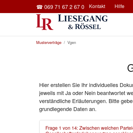
Skip to main content
☎ 069 71 67 2 67 0
Kontakt
Hilfe
You are here:
Musterverträge
Vgen
G
Hier erstellen Sie Ihr individuelles D
jeweils mit Ja oder Nein beantwortet w
verständliche Erläuterungen. Bitte gebe
grundlegende Daten an.
Frage 1 von 14: Zwischen welchen Partei