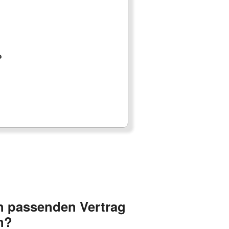
?
n passenden Vertrag
n?