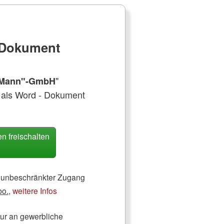
e Dokument
"
-Mann"-GmbH
 als Word - Dokument
 freischalten
ch unbeschränkter Zugang
bo.
,
weitere Infos
nur an gewerbliche