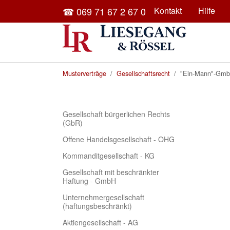
Skip to main content
☎ 069 71 67 2 67 0
Kontakt
Hilfe
You are here:
Musterverträge
Gesellschaftsrecht
"Ein-Mann"-Gm
Gesellschaft bürgerlichen Rechts
(GbR)
Offene Handelsgesellschaft - OHG
Kommanditgesellschaft - KG
Gesellschaft mit beschränkter
Haftung - GmbH
Unternehmergesellschaft
(haftungsbeschränkt)
Aktiengesellschaft - AG