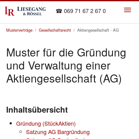
Skip to main content
☎ 069 71 67 2 67 0
You are here:
Musterverträge
Gesellschaftsrecht
Aktiengesellschaft - AG
Muster für die Gründung
und Verwaltung einer
Aktiengesellschaft (AG)
Inhaltsübersicht
Gründung (StückAktien)
Satzung AG Bargründung