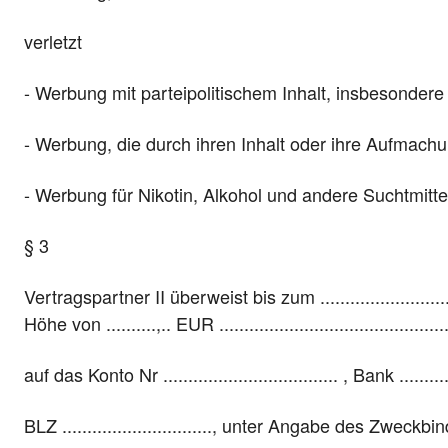
verletzt
- Werbung mit parteipolitischem Inhalt, insbesonde
- Werbung, die durch ihren Inhalt oder ihre Aufmach
- Werbung für Nikotin, Alkohol und andere Suchtmitt
§ 3
Vertragspartner II überweist bis zum ......................
Höhe von ..........,.. EUR .............................................
auf das Konto Nr ................................... , Bank ...............
BLZ .............................., unter Angabe des Zwec