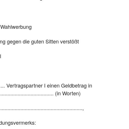
re Wahlwerbung
ung gegen die guten Sitten verstößt
el
....... Vertragspartner I einen Geldbetrag in
...................................... (in Worten)
....................................................,
kbindungsvermerks: