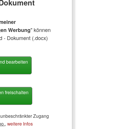
e Dokument
meiner
" können
egen Werbung
d - Dokument (.docx)
nd bearbeiten
 freischalten
ch unbeschränkter Zugang
bo.
,
weitere Infos