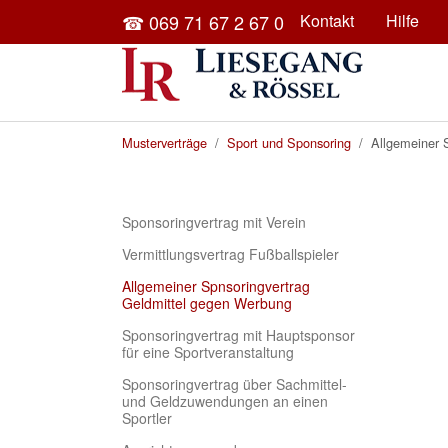
Skip to main content
☎ 069 71 67 2 67 0
Kontakt
Hilfe
You are here:
Musterverträge
Sport und Sponsoring
Allgemeiner 
Sponsoringvertrag mit Verein
Vermittlungsvertrag Fußballspieler
Allgemeiner Spnsoringvertrag
(current)
Geldmittel gegen Werbung
Sponsoringvertrag mit Hauptsponsor
für eine Sportveranstaltung
Sponsoringvertrag über Sachmittel-
und Geldzuwendungen an einen
Sportler