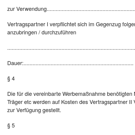
zur Verwendung..............................................................
Vertragspartner I verpflichtet sich im Gegenzug folg
anzubringen / durchzuführen
....................................................................................
Dauer:..................................................................
§ 4
Die für die vereinbarte Werbemaßnahme benötigten M
Träger etc werden auf Kosten des Vertragspartner II Ve
zur Verfügung gestellt.
§ 5