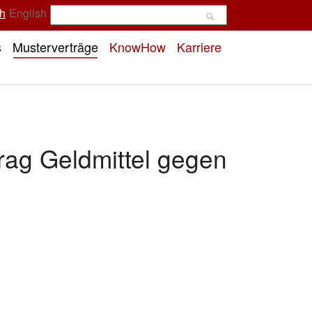
h
English
s
Musterverträge
KnowHow
Karriere
rag Geldmittel gegen