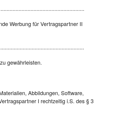
.....................................................
ende Werbung für Vertragspartner II
.........................................................
....... zu gewährleisten.
aterialien, Abbildungen, Software,
rtragspartner I rechtzeitig i.S. des § 3