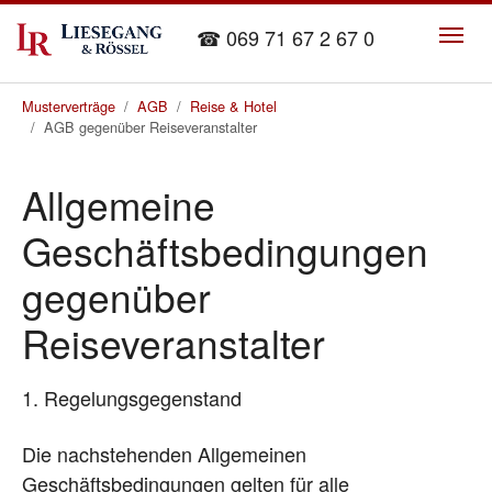
Skip to main content
☎ 069 71 67 2 67 0
You are here:
Musterverträge
AGB
Reise & Hotel
AGB gegenüber Reiseveranstalter
Allgemeine
Geschäftsbedingungen
gegenüber
Reiseveranstalter
1. Regelungsgegenstand
Die nachstehenden Allgemeinen
Geschäftsbedingungen gelten für alle