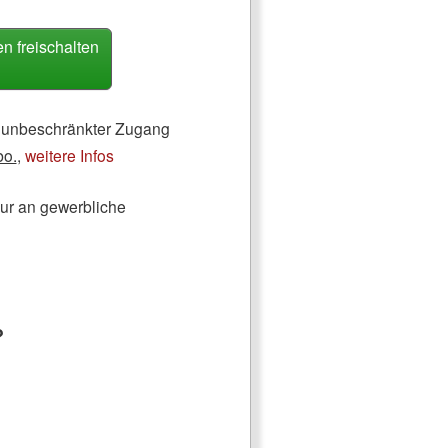
 freischalten
ch unbeschränkter Zugang
bo.
,
weitere Infos
nur an gewerbliche
?