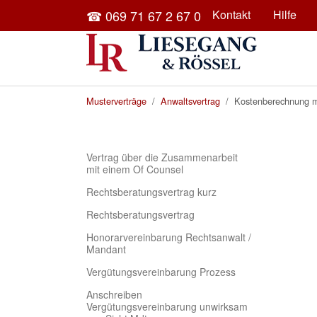
Skip to main content
☎ 069 71 67 2 67 0
Kontakt
Hilfe
You are here:
Musterverträge
Anwaltsvertrag
Kostenberechnung mi
Vertrag über die Zusammenarbeit
mit einem Of Counsel
Rechtsberatungsvertrag kurz
Rechtsberatungsvertrag
Honorarvereinbarung Rechtsanwalt /
Mandant
Vergütungsvereinbarung Prozess
Anschreiben
Vergütungsvereinbarung unwirksam