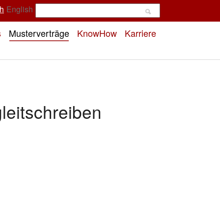
h
English
s
Musterverträge
KnowHow
Karriere
leitschreiben