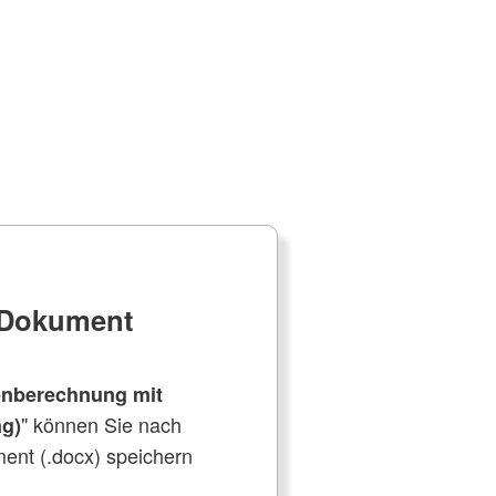
e Dokument
enberechnung mit
" können Sie nach
ng)
ent (.docx) speichern