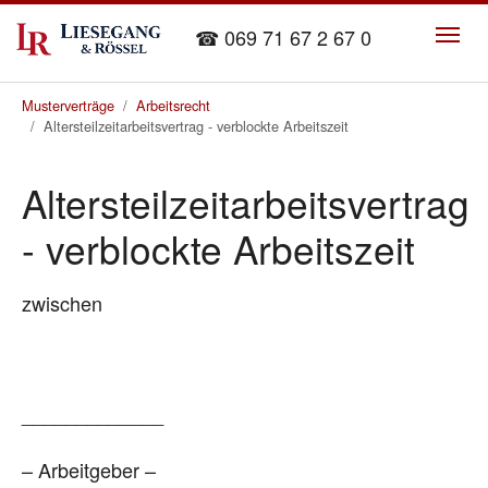
Skip to main content
☎ 069 71 67 2 67 0
You are here:
Musterverträge
Arbeitsrecht
Altersteilzeitarbeitsvertrag - verblockte Arbeitszeit
Altersteilzeitarbeitsvertrag
- verblockte Arbeitszeit
zwischen
_____________
– Arbeitgeber –