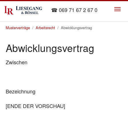
Skip to main content
☎ 069 71 67 2 67 0
You are here:
Musterverträge
Arbeitsrecht
Abwicklungsvertrag
Abwicklungsvertrag
Zwischen
Bezeichnung
[ENDE DER VORSCHAU]