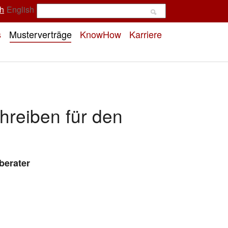
h
English
s
Musterverträge
KnowHow
Karriere
hreiben für den
berater