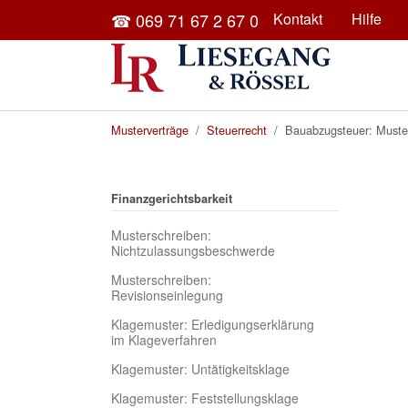
Skip to main content
☎ 069 71 67 2 67 0
Kontakt
Hilfe
You are here:
Musterverträge
Steuerrecht
Bauabzugsteuer: Muster
Finanzgerichtsbarkeit
Musterschreiben:
Nichtzulassungsbeschwerde
Musterschreiben:
Revisionseinlegung
Klagemuster: Erledigungserklärung
im Klageverfahren
Klagemuster: Untätigkeitsklage
Klagemuster: Feststellungsklage