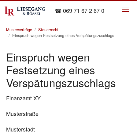
Skip to main content
☎ 069 71 67 2 67 0
You are here:
Musterverträge
Steuerrecht
Einspruch wegen Festsetzung eines Verspätungszuschlags
Einspruch wegen
Festsetzung eines
Verspätungszuschlags
Finanzamt XY
Musterstraße
Musterstadt