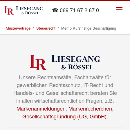
Skip to main content
☎ 069 71 67 2 67 0
You are here:
Musterverträge
Steuerrecht
Memo Kurzfristige Beschäftigung
Unsere Rechtsanwälte, Fachanwälte für
gewerblichen Rechtsschutz, IT-Recht und
Handels- und Gesellschaftsrecht beraten Sie
in allen wirtschaftsrechtlichen Fragen, z.B.
Markenanmeldungen
,
Markenrecherchen
,
Gesellschaftsgründung (UG, GmbH)
.