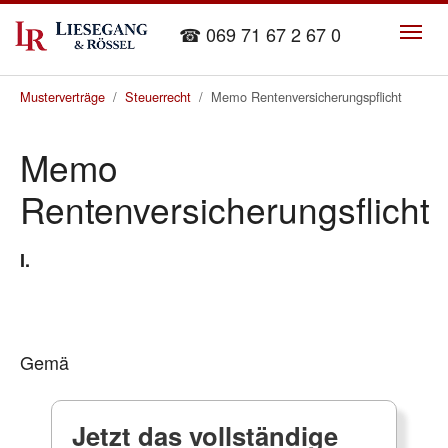
Skip to main content
☎ 069 71 67 2 67 0
You are here:
Musterverträge
Steuerrecht
Memo Rentenversicherungspflicht
Memo
Rentenversicherungsflicht
I.
Gemä
Jetzt das vollständige