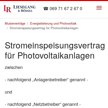
Skip to main content
☎ 069 71 67 2 67 0
You are here:
Musterverträge
Energielieferung und Photovoltaik
Stromeinspeisungsvertrag für Photovoltaikanlagen
Stromeinspeisungsvertrag
für Photovoltaikanlagen
zwischen
- nachfolgend „Anlagenbetreiber“ genannt -
und
- nachfolgend „Netzbetreiber“ genannt -