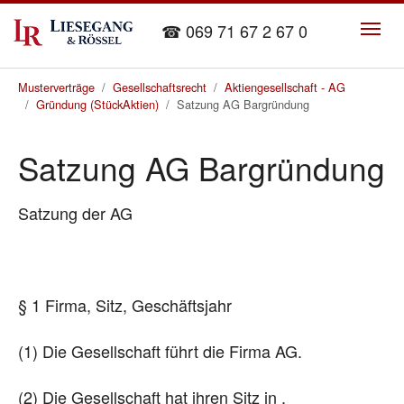
Skip to main content
☎ 069 71 67 2 67 0
You are here:
Musterverträge
Gesellschaftsrecht
Aktiengesellschaft - AG
Gründung (StückAktien)
Satzung AG Bargründung
Satzung AG Bargründung
Satzung der AG
§ 1 Firma, Sitz, Geschäftsjahr
(1) Die Gesellschaft führt die Firma AG.
(2) Die Gesellschaft hat ihren Sitz in .