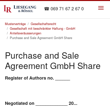
Skip to main content
☎ 069 71 67 2 67 0
You are here:
Musterverträge
Gesellschaftsrecht
Gesellschaft mit beschränkter Haftung - GmbH
Anteilsveräusserungen
Purchase and Sale Agreement GmbH Share
Purchase and Sale
Agreement GmbH Share
Register of Authors no. ______
Negotiated on _____________ 20...