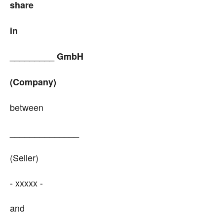
share
in
_________ GmbH
(Company)
between
______________
(Seller)
- xxxxx -
and