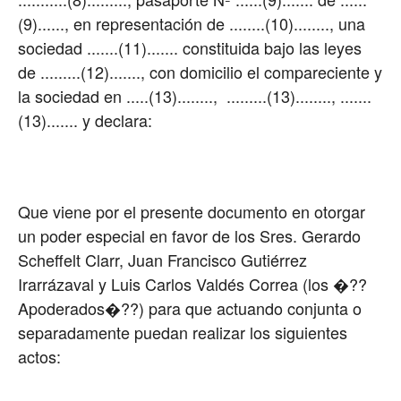
(9)......, en representación de ........(10)........, una
sociedad .......(11)....... constituida bajo las leyes
de .........(12)......., con domicilio el compareciente y
la sociedad en .....(13)........, .........(13)........, .......
(13)....... y declara:
Que viene por el presente documento en otorgar
un poder especial en favor de los Sres. Gerardo
Scheffelt Clarr, Juan Francisco Gutiérrez
Irarrázaval y Luis Carlos Valdés Correa (los �??
Apoderados�??) para que actuando conjunta o
separadamente puedan realizar los siguientes
actos: