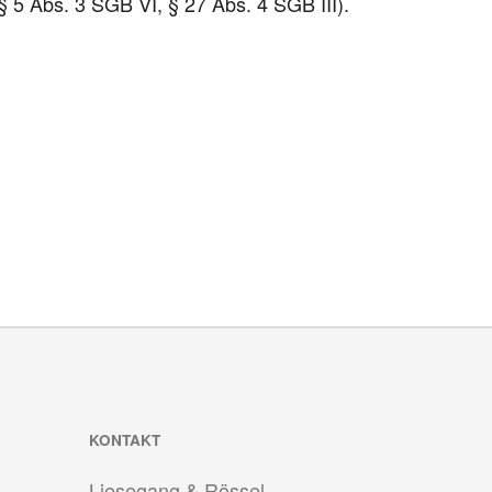
 5 Abs. 3 SGB VI, § 27 Abs. 4 SGB III).
KONTAKT
Liesegang & Rössel