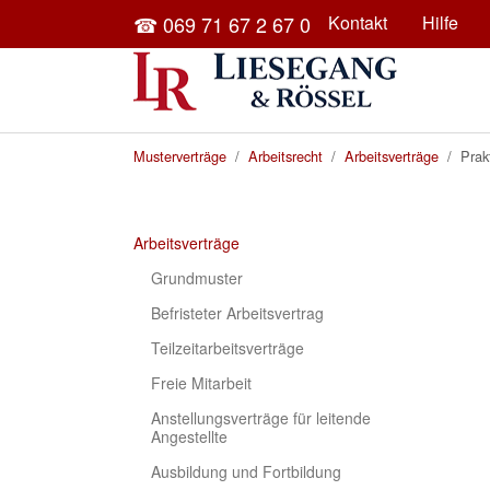
Skip to main content
☎ 069 71 67 2 67 0
Kontakt
Hilfe
You are here:
Musterverträge
Arbeitsrecht
Arbeitsverträge
Prak
Arbeitsverträge
Grundmuster
Befristeter Arbeitsvertrag
Teilzeitarbeitsverträge
Freie Mitarbeit
Anstellungsverträge für leitende
Angestellte
Ausbildung und Fortbildung