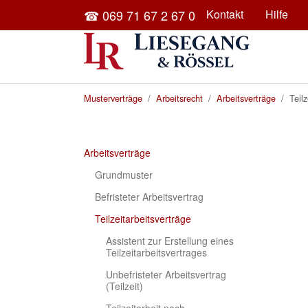
Skip to main content
☎ 069 71 67 2 67 0
Kontakt
Hilfe
You are here:
Musterverträge
Arbeitsrecht
Arbeitsverträge
Teilz
Arbeitsverträge
Grundmuster
Befristeter Arbeitsvertrag
(current)
Teilzeitarbeitsverträge
Assistent zur Erstellung eines
Teilzeitarbeitsvertrages
Unbefristeter Arbeitsvertrag
(Teilzeit)