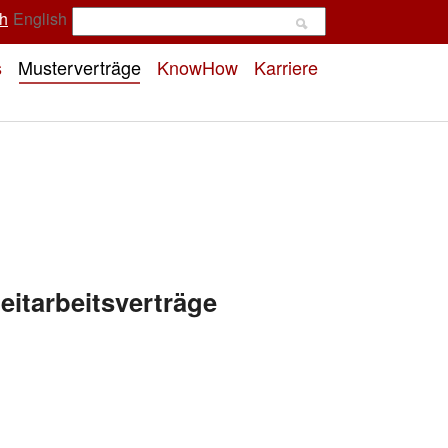
h
English
s
Musterverträge
KnowHow
Karriere
eitarbeitsverträge