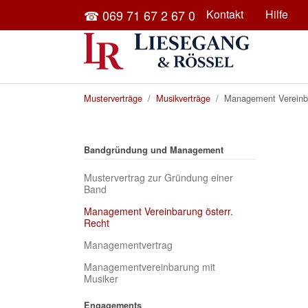
Skip to main content
☎ 069 71 67 2 67 0
Kontakt
Hilfe
You are here:
Musterverträge
Musikverträge
Management Vereinba
Bandgründung und Management
Mustervertrag zur Gründung einer
Band
Management Vereinbarung österr.
(current)
Recht
Managementvertrag
Managementvereinbarung mit
Musiker
Engagements