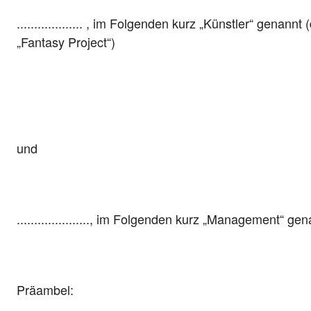
................... , im Folgenden kurz „Künstler“ genann
„Fantasy Project“)
und
....................., im Folgenden kurz „Management“ gen
Präambel: