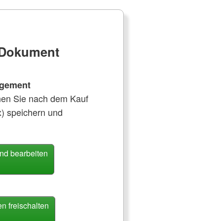
e Dokument
gement
nen Sie nach dem Kauf
x) speichern und
nd bearbeiten
 freischalten