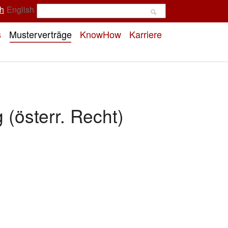
h
English
s
Musterverträge
KnowHow
Karriere
(österr. Recht)