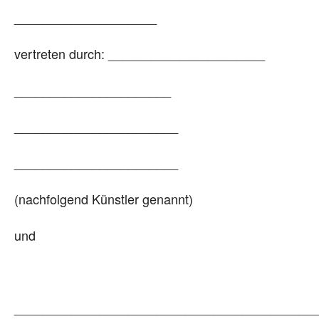
____________________
vertreten durch: ______________________
______________________
_______________________
_______________________
(nachfolgend Künstler genannt)
und
__________________________________________