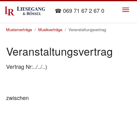
Skip to main content
☎ 069 71 67 2 67 0
You are here:
Musterverträge
Musikverträge
Veranstaltungsvertrag
Veranstaltungsvertrag
Vertrag Nr:../../..)
zwischen