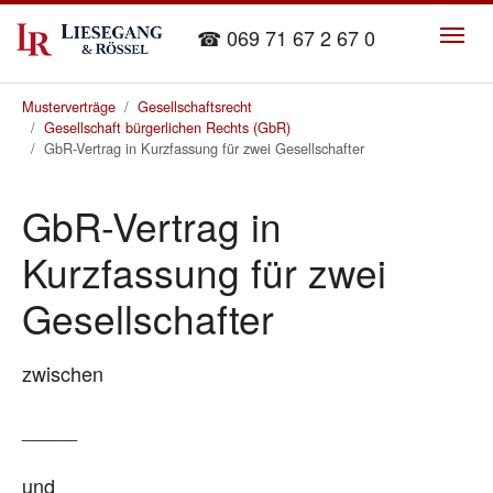
Skip to main content
☎ 069 71 67 2 67 0
You are here:
Musterverträge
Gesellschaftsrecht
Gesellschaft bürgerlichen Rechts (GbR)
GbR-Vertrag in Kurzfassung für zwei Gesellschafter
GbR-Vertrag in
Kurzfassung für zwei
Gesellschafter
zwischen
_____
und