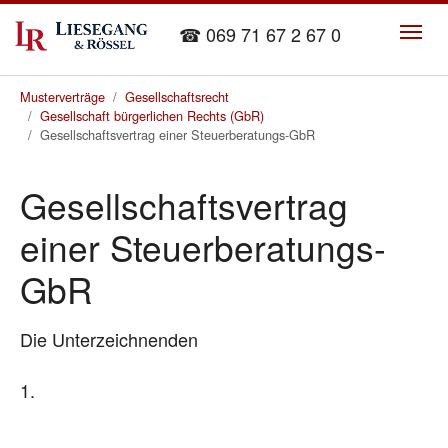
Skip to main content
☎ 069 71 67 2 67 0
You are here:
Musterverträge
Gesellschaftsrecht
Gesellschaft bürgerlichen Rechts (GbR)
Gesellschaftsvertrag einer Steuerberatungs-GbR
Gesellschaftsvertrag
einer Steuerberatungs-
GbR
Die Unterzeichnenden
1.