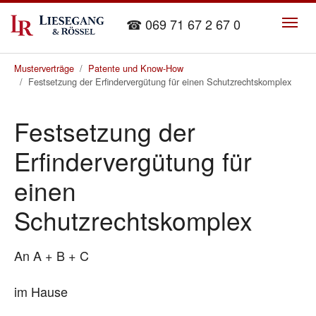
Skip to main content
☎ 069 71 67 2 67 0
You are here:
Musterverträge
Patente und Know-How
Festsetzung der Erfindervergütung für einen Schutzrechtskomplex
Festsetzung der
Erfindervergütung für
einen
Schutzrechtskomplex
An A + B + C
im Hause