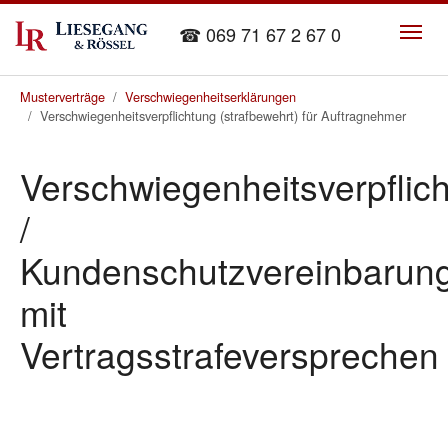
Skip to main content
☎ 069 71 67 2 67 0
You are here:
Musterverträge
Verschwiegenheitserklärungen
Verschwiegenheitsverpflichtung (strafbewehrt) für Auftragnehmer
Verschwiegenheitsverpflic
/
Kundenschutzvereinbarun
mit
Vertragsstrafeversprechen