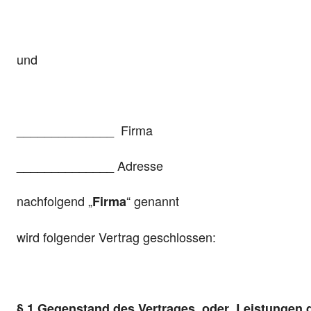
und
______________ Firma
______________ Adresse
nachfolgend „
“ genannt
Firma
wird folgender Vertrag geschlossen:
§ 1 Gegenstand des Vertrages oder
Leistungen d