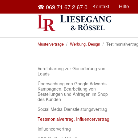
Skip to main content
☎ 069 71 67 2 67 0
Kontakt
Hilfe
You are here:
Musterverträge
Werbung, Design
Testimonialvertrag
Vereinbarung zur Generierung von
Leads
Überwachung von Google Adwords
Kampagnen, Bearbeitung von
Bestellungen und Anfragen im Shop
des Kunden
Social Media Dienstleistungsvertrag
(current)
Testimonialvertrag, Influencervertrag
Influencervertrag