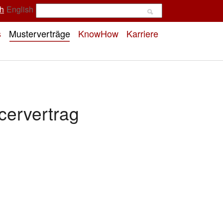
h
English
s
Musterverträge
KnowHow
Karriere
ncervertrag