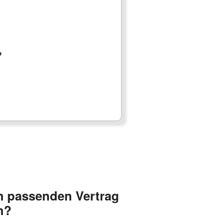
?
n passenden Vertrag
n?