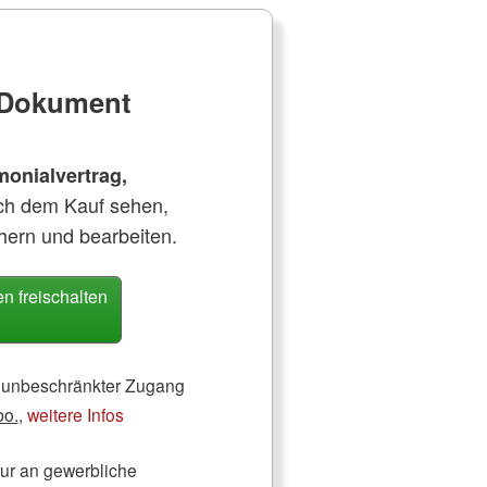
e Dokument
monialvertrag,
ch dem Kauf sehen,
hern und bearbeiten.
 freischalten
ch unbeschränkter Zugang
bo.
,
weitere Infos
nur an gewerbliche