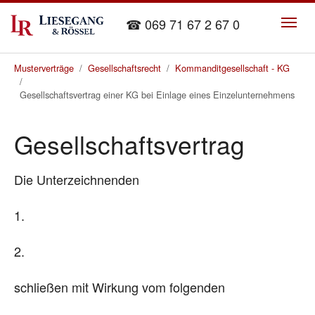
Skip to main content
☎ 069 71 67 2 67 0
You are here:
Musterverträge
Gesellschaftsrecht
Kommanditgesellschaft - KG
Gesellschaftsvertrag einer KG bei Einlage eines Einzelunternehmens
Gesellschaftsvertrag
Die Unterzeichnenden
1.
2.
schließen mit Wirkung vom folgenden