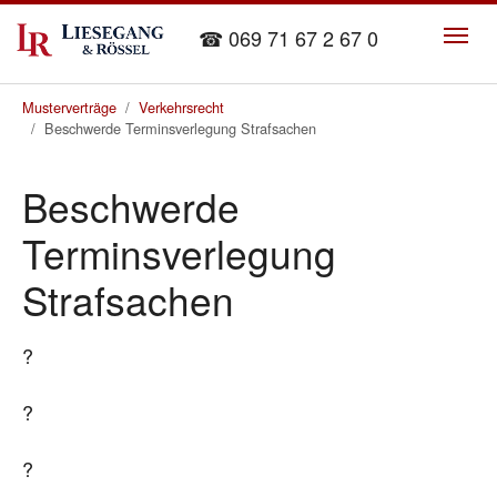
Skip to main content
☎ 069 71 67 2 67 0
You are here:
Musterverträge
Verkehrsrecht
Beschwerde Terminsverlegung Strafsachen
Beschwerde
Terminsverlegung
Strafsachen
?
?
?