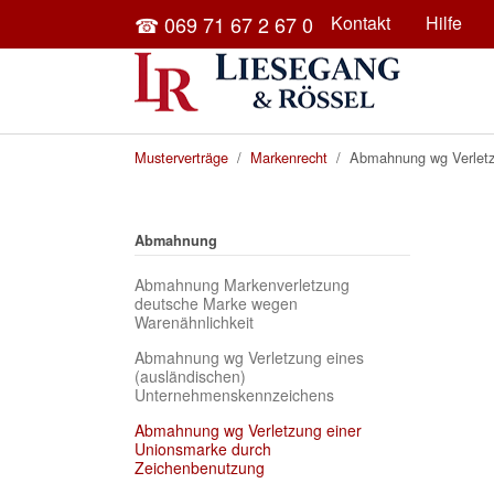
Skip to main content
☎ 069 71 67 2 67 0
Kontakt
Hilfe
You are here:
Musterverträge
Markenrecht
Abmahnung wg Verletz
Abmahnung
Abmahnung Markenverletzung
deutsche Marke wegen
Warenähnlichkeit
Abmahnung wg Verletzung eines
(ausländischen)
Unternehmenskennzeichens
Abmahnung wg Verletzung einer
Unionsmarke durch
(current)
Zeichenbenutzung