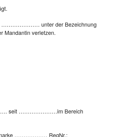
ügt.
ss Sie ………………… unter der Bezeichnung
Mandantin verletzen.
………. seit …………………im Bereich
ionsmarke ……………… RegNr.: