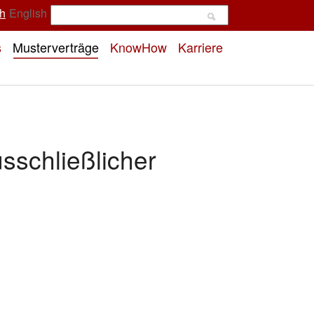
h
English
s
Musterverträge
KnowHow
Karriere
sschließlicher