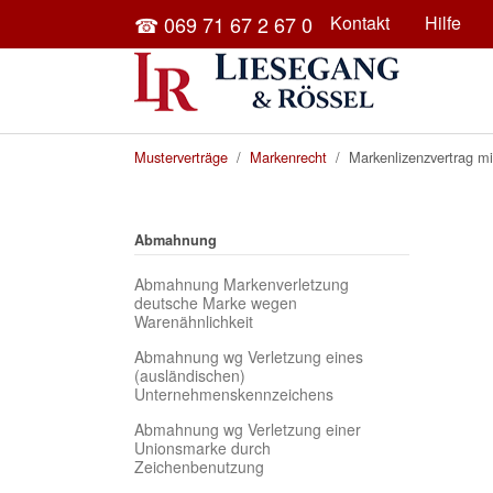
Skip to main content
☎ 069 71 67 2 67 0
Kontakt
Hilfe
You are here:
Musterverträge
Markenrecht
Markenlizenzvertrag mi
Abmahnung
Abmahnung Markenverletzung
deutsche Marke wegen
Warenähnlichkeit
Abmahnung wg Verletzung eines
(ausländischen)
Unternehmenskennzeichens
Abmahnung wg Verletzung einer
Unionsmarke durch
Zeichenbenutzung