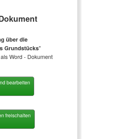
e Dokument
ag über die
"
es Grundstücks
 als Word - Dokument
nd bearbeiten
 freischalten