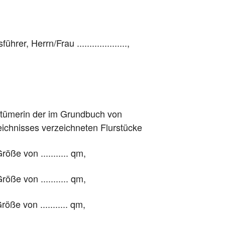
hrer, Herrn/Frau ....................,
igentümerin der im Grundbuch von
erzeichnisses verzeichneten Flurstücke
röße von ........... qm,
röße von ........... qm,
röße von ........... qm,