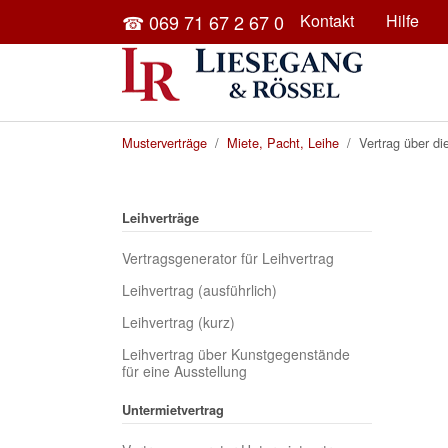
Skip to main content
☎ 069 71 67 2 67 0
Kontakt
Hilfe
You are here:
Musterverträge
Miete, Pacht, Leihe
Vertrag über di
Leihverträge
Vertragsgenerator für Leihvertrag
Leihvertrag (ausführlich)
Leihvertrag (kurz)
Leihvertrag über Kunstgegenstände
für eine Ausstellung
Untermietvertrag