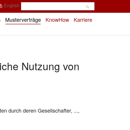
h
English
s
Musterverträge
KnowHow
Karriere
liche Nutzung von
eten durch deren Gesellschafter, ...,