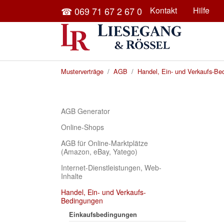
Skip to main content
☎ 069 71 67 2 67 0
Kontakt
Hilfe
You are here:
Musterverträge
AGB
Handel, Ein- und Verkaufs-Be
AGB Generator
Online-Shops
AGB für Online-Marktplätze
(Amazon, eBay, Yatego)
Internet-Dienstleistungen, Web-
Inhalte
Handel, Ein- und Verkaufs-
Bedingungen
Einkaufsbedingungen