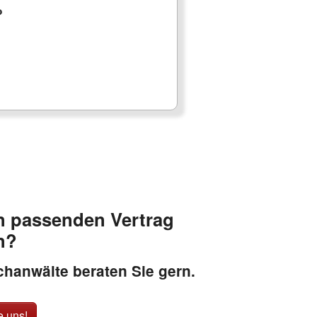
?
n passenden Vertrag
n?
hanwälte beraten Sie gern.
e uns!