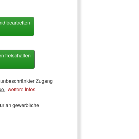
nd bearbeiten
 freischalten
ch unbeschränkter Zugang
bo.
,
weitere Infos
nur an gewerbliche